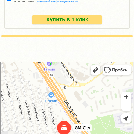
в соответствии с
политикой конфиденциальности
Купить в 1 клик
GM-City&VAG-Repair
Автосервис, автотехцентр в Москве
Магазин автозапчастей и автотоваров в Москве