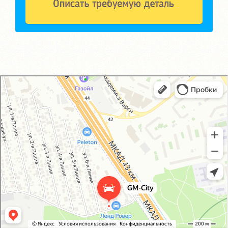
GM-City&VAG-Repair
Автосервис, автотехцентр в Москве
Магазин автозапчастей и автотоваров в Москве