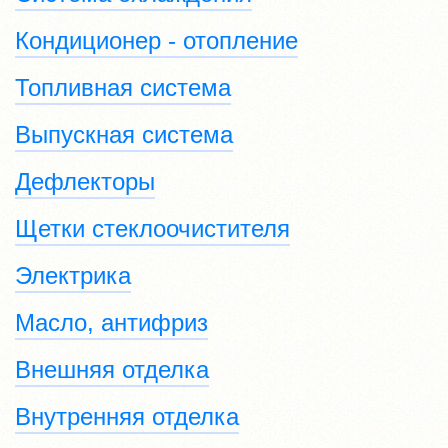
Кондиционер - отопление
Топливная система
Выпускная система
Дефлекторы
Щетки стеклоочистителя
Электрика
Масло, антифриз
Внешняя отделка
Внутренняя отделка