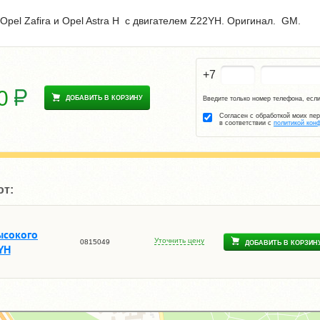
Opel Zafira и Opel Astra H с двигателем Z22YH. Оригинал. GM.
+7
00
ДОБАВИТЬ В КОРЗИНУ
Введите только номер телефона, если
Согласен с обработкой моих пе
в соответствии с
политикой кон
ют:
ысокого
Уточнить цену
0815049
ДОБАВИТЬ В КОРЗИН
YH