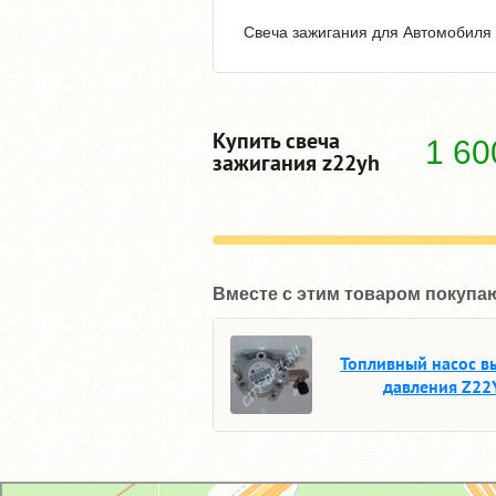
Свеча зажигания для Автомобиля 
Купить свеча
1 6
зажигания z22yh
Вместе с этим товаром покупа
Топливный насос в
давления Z22
GM-City&VAG-Repair