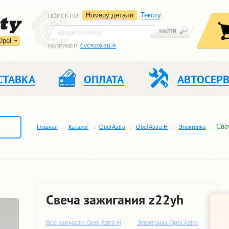
Номеру детали
Тексту
ПОИСК ПО
:
Opel
НАПРИМЕР:
CVCRZ09-311-R
СТАВКА
ОПЛАТА
АВТОСЕР
Све
Главная
Каталог
Opel Astra
Opel Astra H
Электрика
Свеча зажигания z22yh
Все запчасти Opel Astra H
Электрика Opel Astra