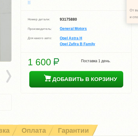
H
От в
и сп
93175880
Номер детали:
General Motors
Производитель:
Opel Astra H
Для какого авто:
Opel Zafira B Family
1 600
Поставка 1 день.
ДОБАВИТЬ В КОРЗИНУ
вка
Оплата
Гарантии