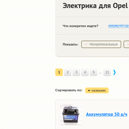
Электрика для Opel 
аккумулятор
Что конкретно ищете?
Неоригинальные
Показать:
1
2
3
4
5
...
11
Сортировать по:
названию
Аккумулятор 50 а/ч