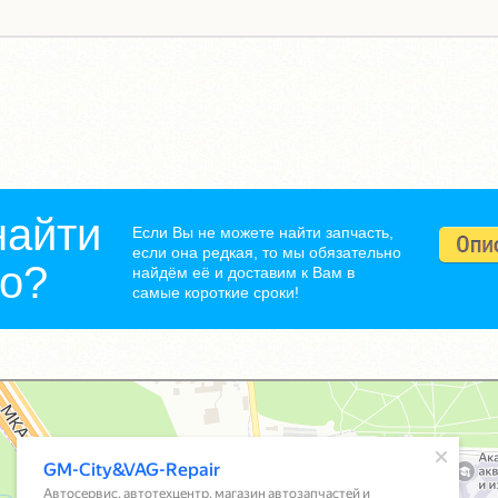
найти
Если Вы не можете найти запчасть,
если она редкая, то мы обязательно
но?
найдём её и доставим к Вам в
самые короткие сроки!