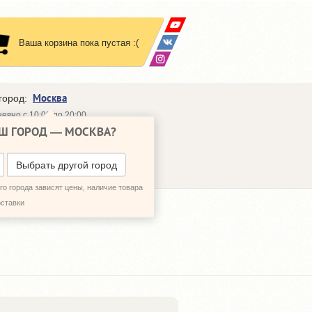
Ваша корзина пока пустая :(
Москва
город:
евно с 10:00 до 20:00
Ш ГОРОД —
МОСКВА
?
648-64-30
95)
648-64-20
95)
ЗВОНИТЬ МНЕ
Выбрать другой город
о города зависят цены, наличие товара
оставки