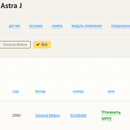
Astra J
датчик
катушка
лампа
модуль зажигания
предохран
General Motors
Всё
году
бренду
номеру
цене
Уточнить
2000-
General Motors
93168488
цену