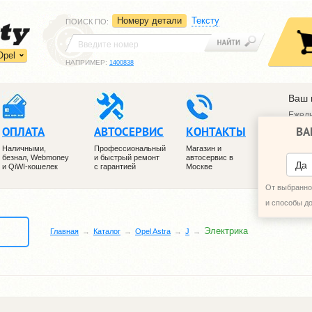
Номеру детали
Тексту
ПОИСК ПО
:
Opel
НАПРИМЕР:
1400838
Ваш 
Ежедн
ВА
ОПЛАТА
АВТОСЕРВИС
КОНТАКТЫ
+7 (4
+7 (4
Наличными,
Профессиональный
Магазин и
безнал, Webmoney
и быстрый ремонт
автосервис в
ПЕРЕ
Да
и QiWI-кошелек
с гарантией
Москве
От выбранног
и способы д
Электрика
Главная
Каталог
Opel Astra
J