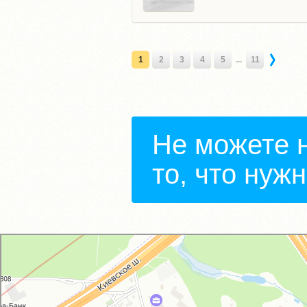
1
2
3
4
5
...
11
Не можете 
то, что нуж
GM-City&VAG-Repair
Автосервис, автотехцентр в Москве
Магазин автозапчастей и автотоваров в Москве