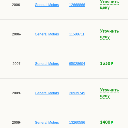
Уточнить
2006-
General Motors
12668866
цену
Уточнить
2006-
General Motors
11588711
цену
1330
2007
General Motors
95028604
Уточнить
2009-
General Motors
20939745
цену
1400
2009-
General Motors
13260586