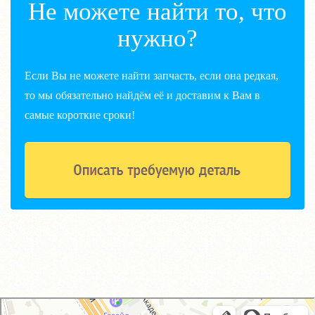
Не можете найти то, что
нужно?
Если Вы не можете найти запчасть, если она редкая,
то мы обязательно найдём её и доставим к Вам в
самые короткие сроки!
GM-City&VAG-Repair