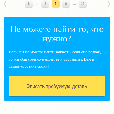
1
...
4
5
6
...
12
Не можете найти то, что
нужно?
Если Вы не можете найти запчасть, если она редкая,
то мы обязательно найдём её и доставим к Вам в
самые короткие сроки!