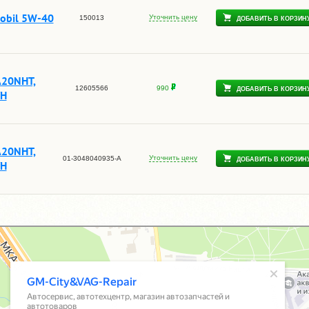
obil 5W-40
Уточнить цену
150013
ДОБАВИТЬ В КОРЗИН
A20NHT,
12605566
990
ДОБАВИТЬ В КОРЗИН
YH
A20NHT,
Уточнить цену
01-3048040935-A
ДОБАВИТЬ В КОРЗИН
YH