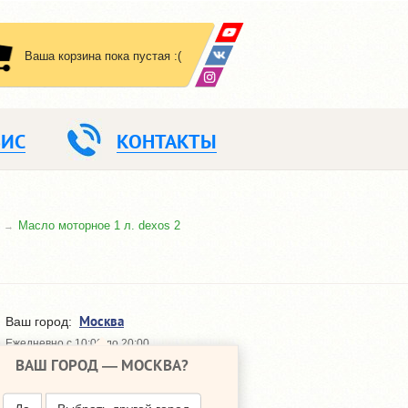
Ваша корзина пока пустая :(
ВИС
КОНТАКТЫ
Масло моторное 1 л. dexos 2
Москва
Ваш город:
Ежедневно с 10:00 до 20:00
ВАШ ГОРОД —
МОСКВА
?
648-64-30
+7 (495)
648-64-20
+7 (495)
ПЕРЕЗВОНИТЬ МНЕ