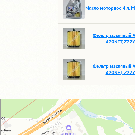
Масло моторное 4 л. M
Фильтр масляный 
A20NFT, Z22
Фильтр масляный 
A20NFT, Z22
GM-City&VAG-Repair
Автосервис, автотехцентр в Москве
Магазин автозапчастей и автотоваров в Москве