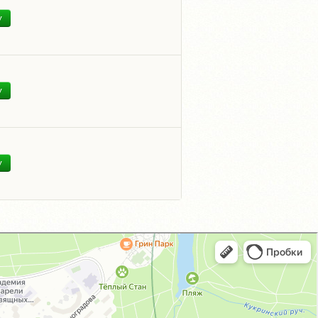
У
У
У