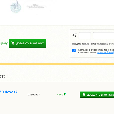
+7
 цену
ДОБАВИТЬ В КОРЗИНУ
Введите только номер телефона, если
Согласен с обработкой моих пе
в соответствии с
политикой кон
ют:
30 dexos2
93165557
4440
ДОБАВИТЬ В КОРЗИН