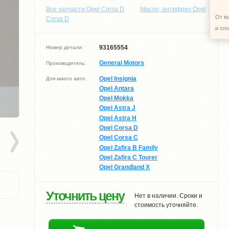
Все запчасти Opel Corsa D
Масло, антифриз Opel
От в
Corsa D
и сп
93165554
Номер детали:
General Motors
Производитель:
Opel Insignia
Для какого авто:
Opel Antara
Opel Mokka
Opel Astra J
Opel Astra H
Opel Corsa D
Opel Corsa C
Opel Zafira B Family
Opel Zafira C Tourer
Opel Grandland X
Уточнить цену
Нет в наличии. Сроки и
стоимость уточняйте.