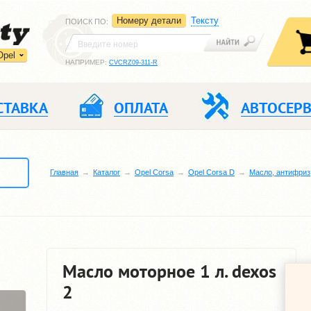
Номеру детали
Тексту
ПОИСК ПО
:
Opel
НАПРИМЕР:
CVCRZ09-311-R
СТАВКА
ОПЛАТА
АВТОСЕР
Главная
Каталог
Opel Corsa
Opel Corsa D
Масло, антифриз
Масло моторное 1 л. dexos
2