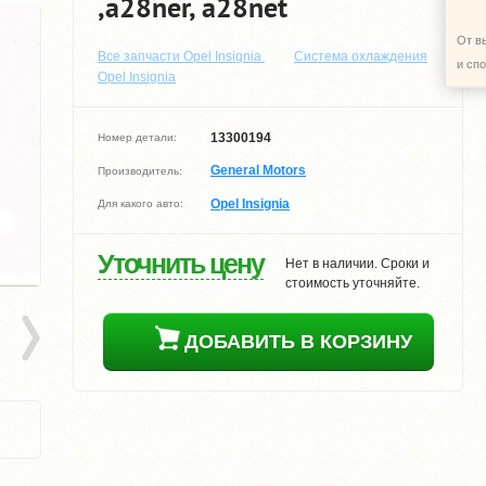
,a28ner, a28net
От в
Все запчасти Opel Insignia
Система охлаждения
и сп
Opel Insignia
13300194
Номер детали:
General Motors
Производитель:
Opel Insignia
Для какого авто:
Уточнить цену
Нет в наличии. Сроки и
стоимость уточняйте.
ДОБАВИТЬ В КОРЗИНУ