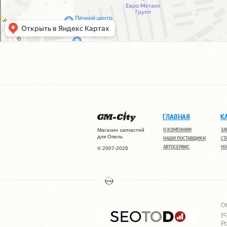
ГЛАВНАЯ
К
О КОМПАНИИ
ЗА
Магазин запчастей
для Опель
НАШИ ПОСТАВЩИКИ
СТ
АВТОСЕРВИС
НО
© 2007-2026
О
у
Р