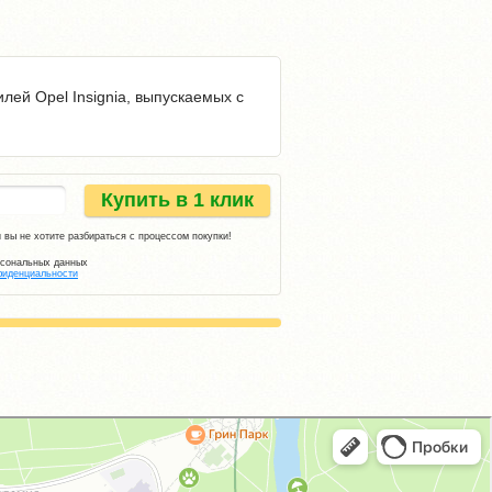
ей Opel Insignia, выпускаемых с
Купить в 1 клик
 вы не хотите разбираться с процессом покупки!
рсональных данных
фиденциальности