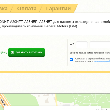
вка
Оплата
Гарантии
0NHT, A20NFT, A28NER, A28NET для системы охлаждения автомобил
, производитель компания General Motors (GM).
+7
 цену
ДОБАВИТЬ В КОРЗИНУ
Введите только номер телефона, если
Согласен с обработкой моих пе
в соответствии с
политикой кон