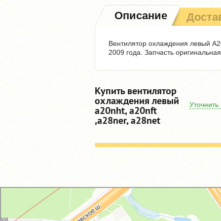
Описание
Доста
Вентилятор охлаждения левый A2
2009 года. Запчасть оригинальная
Купить вентилятор
охлаждения левый
Уточнить
a20nht, a20nft
,a28ner, a28net
GM-City&VAG-Repair
Автосервис, автотехцентр в Москве
Магазин автозапчастей и автотоваров в Москве