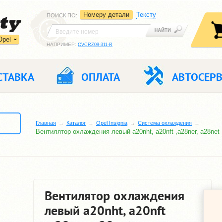
Номеру детали
Тексту
ПОИСК ПО
:
Opel
НАПРИМЕР:
CVCRZ09-311-R
СТАВКА
ОПЛАТА
АВТОСЕР
Главная
Каталог
Opel Insignia
Система охлаждения
Вентилятор охлаждения левый a20nht, a20nft ,a28ner, a28net
Вентилятор охлаждения
левый a20nht, a20nft