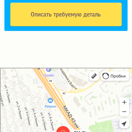
GM-City&VAG-Repair
Автосервис, автотехцентр в Москве
Магазин автозапчастей и автотоваров в Москве