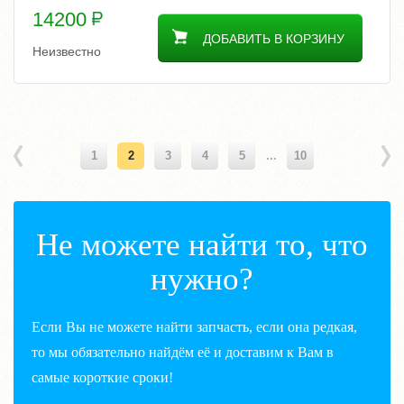
14200
ДОБАВИТЬ В КОРЗИНУ
Неизвестно
1
2
3
4
5
...
10
Не можете найти то, что
нужно?
Если Вы не можете найти запчасть, если она редкая,
то мы обязательно найдём её и доставим к Вам в
самые короткие сроки!