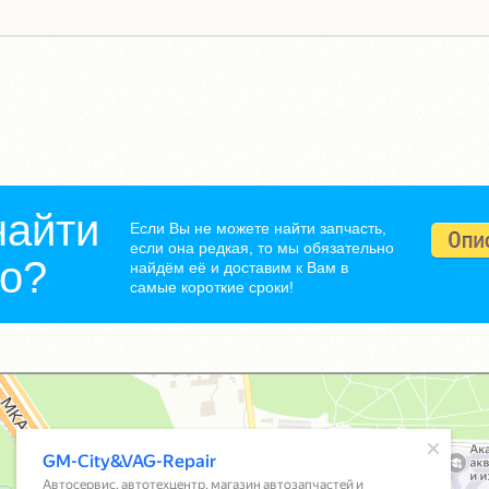
найти
Если Вы не можете найти запчасть,
если она редкая, то мы обязательно
но?
найдём её и доставим к Вам в
самые короткие сроки!