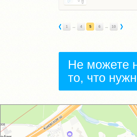
1
...
4
5
6
...
10
Не можете 
то, что нуж
GM-City&VAG-Repair
Автосервис, автотехцентр в Москве
Магазин автозапчастей и автотоваров в Москве