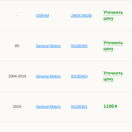
Уточнить
-
OSRAM
2880CW02B
цену
Уточнить
05-
General Motors
93190465
цену
Уточнить
2004-2010
General Motors
93190463
цену
1100
2010-
General Motors
93190461