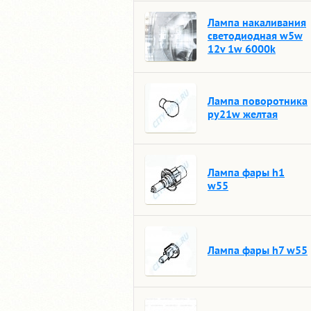
Лампа накаливания
светодиодная w5w
12v 1w 6000k
Лампа поворотника
py21w желтая
Лампа фары h1
w55
Лампа фары h7 w55