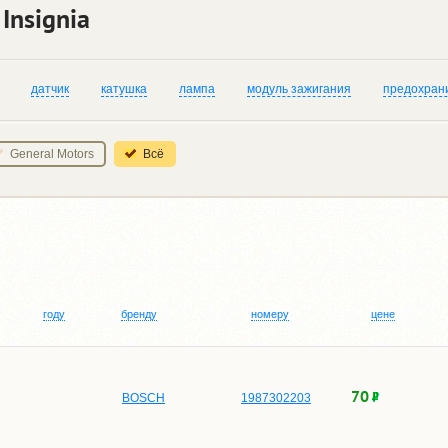
Insignia
датчик
катушка
лампа
модуль зажигания
предохран
General Motors
Всё
году
бренду
номеру
цене
70
BOSCH
1987302203