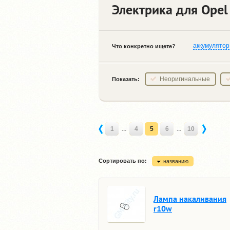
Электрика для Opel 
аккумулятор
Что конкретно ищете?
Неоригинальные
Показать:
1
...
4
5
6
...
10
Сортировать по:
названию
Лампа накаливания
r10w