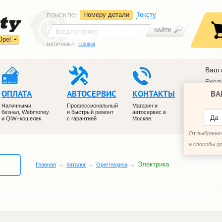
Номеру детали
Тексту
ПОИСК ПО
:
Opel
НАПРИМЕР:
1400838
Ваш 
Ежедн
ВА
ОПЛАТА
АВТОСЕРВИС
КОНТАКТЫ
+7 (4
+7 (4
Наличными,
Профессиональный
Магазин и
безнал, Webmoney
и быстрый ремонт
автосервис в
ПЕРЕ
Да
и QiWI-кошелек
с гарантией
Москве
От выбранног
и способы д
Электрика
Главная
Каталог
Opel Insignia