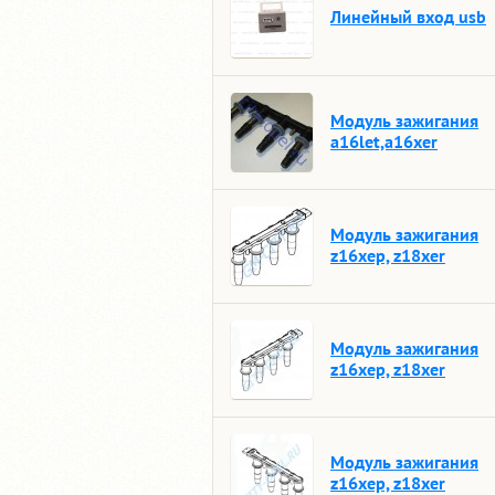
Линейный вход usb
Модуль зажигания
a16let,a16xer
Модуль зажигания
z16xep, z18xer
Модуль зажигания
z16xep, z18xer
Модуль зажигания
z16xep, z18xer