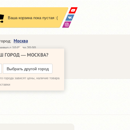
Ваша корзина пока пустая :(
Москва
город:
евно с 10:00 до 20:00
Ш ГОРОД —
МОСКВА
?
648-64-30
95)
648-64-20
95)
ЗВОНИТЬ МНЕ
Выбрать другой город
о города зависят цены, наличие товара
оставки