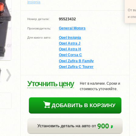
Insignia
От в
и сп
95523432
Номер детали:
General Motors
Производитель:
Opel Insignia
Для какого авто:
Opel Astra J
Opel Astra H
Opel Corsa C
Opel Zafira B Family
Opel Zafira C Tourer
Уточнить цену
Нет в наличии. Сроки и
стоимость уточняйте.
ДОБАВИТЬ В КОРЗИНУ
900
Установить деталь на авто от