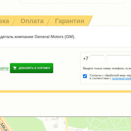
вка
Оплата
Гарантии
 деталь компании General Motors (GM).
+7
 цену
ДОБАВИТЬ В КОРЗИНУ
Введите только номер телефона, если
Согласен с обработкой моих пе
в соответствии с
политикой кон