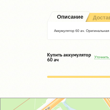
Описание
Доста
Аккумулятор 60 ач. Оригинальная
Купить аккумулятор
Уточнить
60 ач
GM-City&VAG-Repair
Автосервис, автотехцентр в Москве
Магазин автозапчастей и автотоваров в Москве