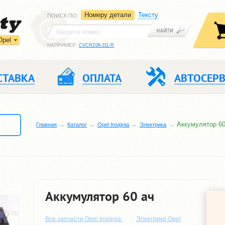
Номеру детали
Тексту
ПОИСК ПО
:
Opel
НАПРИМЕР:
CVCRZ09-311-R
СТАВКА
ОПЛАТА
АВТОСЕР
Аккумулятор 60
Главная
Каталог
Opel Insignia
Электрика
Аккумулятор 60 ач
Все запчасти Opel Insignia
Электрика Opel