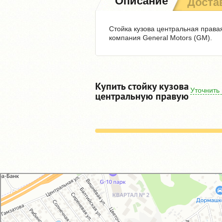
Описание
Доста
Стойка кузова центральная правая
компания General Motors (GM).
Купить стойку кузова
Уточнить
центральную правую
GM-City&VAG-Repair
Автосервис, автотехцентр в Москве
Магазин автозапчастей и автотоваров в Москве