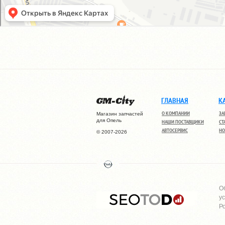
ГЛАВНАЯ
К
О КОМПАНИИ
ЗА
Магазин запчастей
для Опель
НАШИ ПОСТАВЩИКИ
СТ
АВТОСЕРВИС
НО
© 2007-2026
О
у
Р