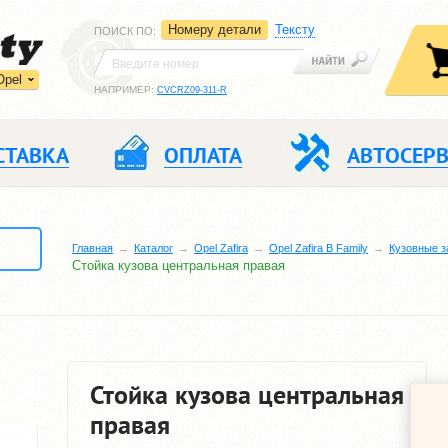
Номеру детали
Тексту
ПОИСК ПО
:
Opel
НАПРИМЕР:
CVCRZ09-311-R
СТАВКА
ОПЛАТА
АВТОСЕР
Главная
Каталог
Opel Zafira
Opel Zafira B Family
Кузовные з
Стойка кузова центральная правая
Стойка кузова центральная
правая