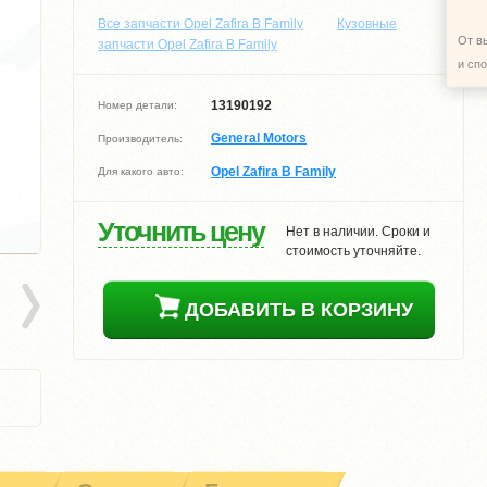
Все запчасти Opel Zafira B Family
Кузовные
От в
запчасти Opel Zafira B Family
и сп
13190192
Номер детали:
General Motors
Производитель:
Opel Zafira B Family
Для какого авто:
Уточнить цену
Нет в наличии. Сроки и
стоимость уточняйте.
ДОБАВИТЬ В КОРЗИНУ