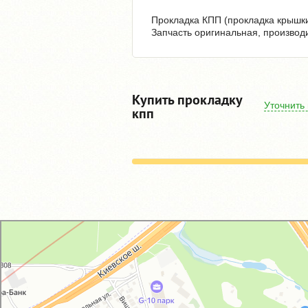
Прокладка КПП (прокладка крышки
Запчасть оригинальная, производ
Купить прокладку
Уточнить
кпп
GM-City&VAG-Repair
Автосервис, автотехцентр в Москве
Магазин автозапчастей и автотоваров в Москве