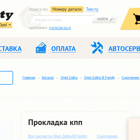
Номеру детали
Тексту
ПОИСК ПО
:
Opel
НАПРИМЕР:
CVCRZ09-311-R
СТАВКА
ОПЛАТА
АВТОСЕР
Главная
Каталог
Opel Zafira
Opel Zafira B Family
Сцепление,
Прокладка кпп
Все запчасти Opel Zafira B Family
Сцепление,