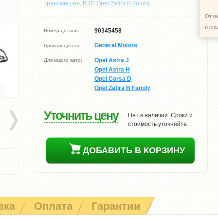
трансмиссия, КПП Opel Zafira B Family
От в
и сп
90345458
Номер детали:
General Motors
Производитель:
Opel Astra J
Для какого авто:
Opel Astra H
Opel Corsa D
Opel Zafira B Family
Уточнить цену
Нет в наличии. Сроки и
стоимость уточняйте.
ДОБАВИТЬ В КОРЗИНУ
вка
Оплата
Гарантии