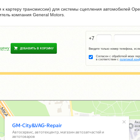
 к картеру трансмиссии) для системы сцепления автомобилей Opel 
итель компания General Motors.
+7
 цену
ДОБАВИТЬ В КОРЗИНУ
Введите только номер телефона, если
Согласен с обработкой моих пе
в соответствии с
политикой кон