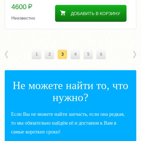
4600
ДОБАВИТЬ В КОРЗИНУ
Неизвестно
1
2
3
4
5
6
Не можете найти то, что
нужно?
Если Вы не можете найти запчасть, если она редкая,
то мы обязательно найдём её и доставим к Вам в
самые короткие сроки!