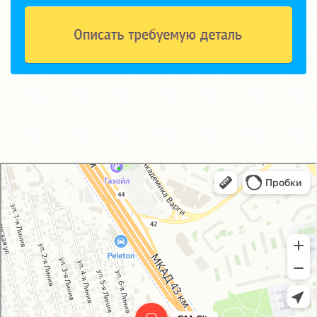
GM-City&VAG-Repair
Автосервис, автотехцентр в Москве
Магазин автозапчастей и автотоваров в Москве