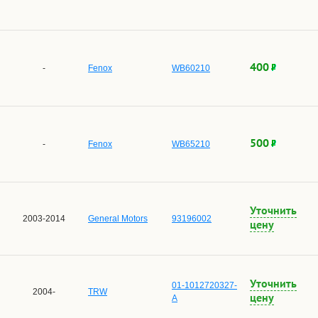
400
-
Fenox
WB60210
500
-
Fenox
WB65210
Уточнить
2003-2014
General Motors
93196002
цену
Уточнить
01-1012720327-
2004-
TRW
цену
A