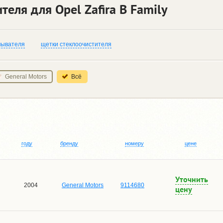
еля для Opel Zafira B Family
мывателя
щетки стеклоочистителя
General Motors
Всё
году
бренду
номеру
цене
Уточнить
2004
General Motors
9114680
цену