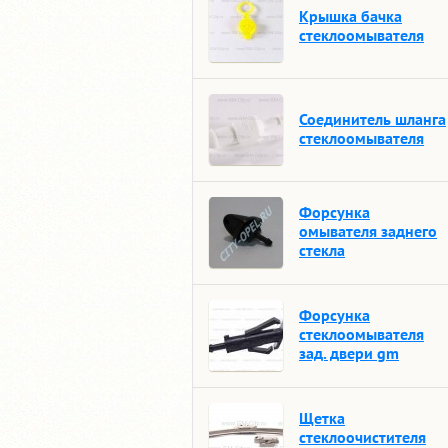
Крышка бачка
стеклоомывателя
Соединитель шланга
стеклоомывателя
Форсунка
омывателя заднего
стекла
Форсунка
стеклоомывателя
зад. двери gm
Щетка
стеклоочистителя