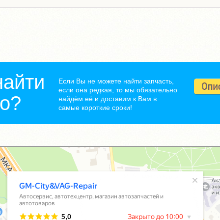
найти
Если Вы не можете найти запчасть,
если она редкая, то мы обязательно
но?
найдём её и доставим к Вам в
самые короткие сроки!