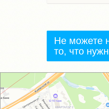
Не можете 
то, что нуж
GM-City&VAG-Repair
Автосервис, автотехцентр в Москве
Магазин автозапчастей и автотоваров в Москве