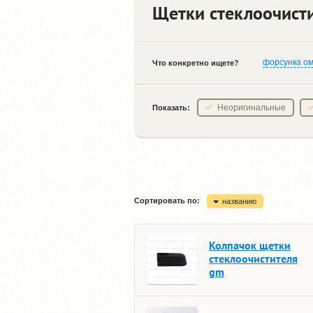
Щетки стеклоочистит
форсунка о
Что конкретно ищете?
Неоригинальные
Показать:
Сортировать по:
названию
Колпачок щетки
стеклоочистителя
gm