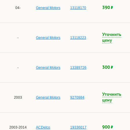
390
04-
General Motors
13118170
Уточнить
-
General Motors
13118223
цену
300
-
General Motors
13389726
Уточнить
2003
General Motors
9270984
цену
900
2003-2014
ACDelco
19336017