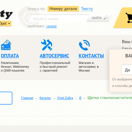
Номеру детали
Тексту
ПОИСК ПО
:
Opel
НАПРИМЕР:
1400838
Ваш 
Ежедн
ВА
ОПЛАТА
АВТОСЕРВИС
КОНТАКТЫ
+7 (4
+7 (4
Наличными,
Профессиональный
Магазин и
безнал, Webmoney
и быстрый ремонт
автосервис в
ПЕРЕ
Да
и QiWI-кошелек
с гарантией
Москве
От выбранног
и способы д
Щетки стеклоочистител
Главная
Каталог
Opel Zafira
B