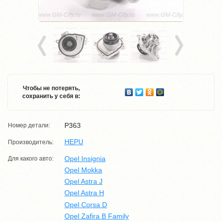
Чтобы не потерять,
сохранить у себя в:
P363
Номер детали:
HEPU
Производитель:
Opel Insignia
Для какого авто:
Opel Mokka
Opel Astra J
Opel Astra H
Opel Corsa D
Opel Zafira B Family