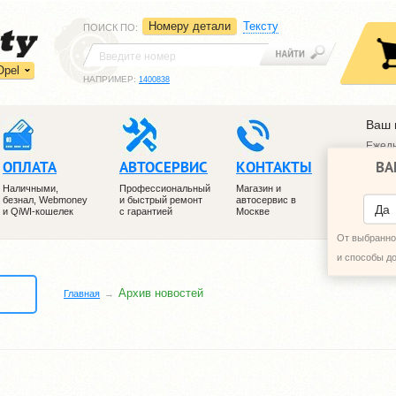
Номеру детали
Тексту
ПОИСК ПО
:
Opel
НАПРИМЕР:
1400838
Ваш 
Ежедн
ВА
ОПЛАТА
АВТОСЕРВИС
КОНТАКТЫ
+7 (4
+7 (4
Наличными,
Профессиональный
Магазин и
безнал, Webmoney
и быстрый ремонт
автосервис в
ПЕРЕ
Да
и QiWI-кошелек
с гарантией
Москве
От выбранног
и способы д
Архив новоcтей
Главная