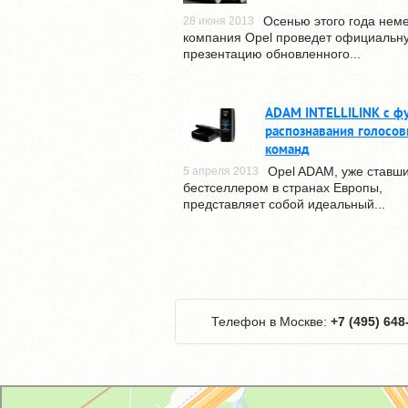
Осенью этого года нем
28 июня 2013
компания Opel проведет официальн
презентацию обновленного...
ADAM INTELLILINK с ф
распознавания голосо
команд
Opel ADAM, уже ставш
5 апреля 2013
бестселлером в странах Европы,
представляет собой идеальный...
Телефон в Москве:
+7 (495) 648
GM-City&VAG-Repair
Автосервис, автотехцентр в Москве