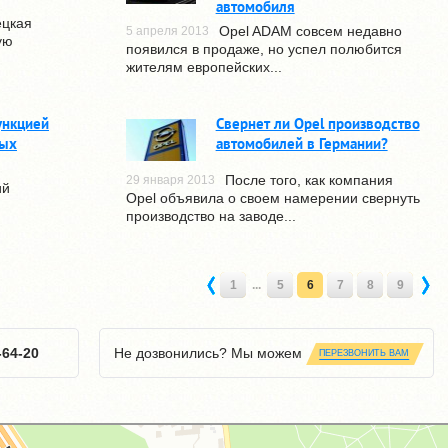
автомобиля
ецкая
Opel ADAM совсем недавно
5 апреля 2013
ую
появился в продаже, но успел полюбится
жителям европейских...
ункцией
Свернет ли Opel производство
вых
автомобилей в Германии?
После того, как компания
29 января 2013
ий
Opel объявила о своем намерении свернуть
производство на заводе...
1
...
5
6
7
8
9
-64-20
Не дозвонились? Мы можем
ПЕРЕЗВОНИТЬ ВАМ