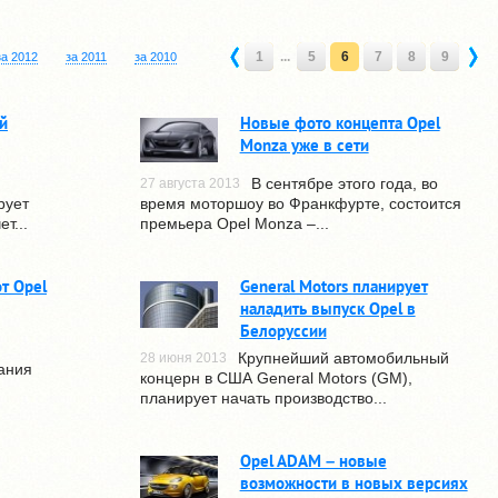
1
...
5
6
7
8
9
за 2012
за 2011
за 2010
й
Новые фото концепта Opel
Monza уже в сети
В сентябре этого года, во
27 августа 2013
рует
время моторшоу во Франкфурте, состоится
т...
премьера Opel Monza –...
т Opel
General Motors планирует
наладить выпуск Opel в
Белоруссии
Крупнейший автомобильный
28 июня 2013
ания
концерн в США General Motors (GM),
планирует начать производство...
Opel ADAM – новые
возможности в новых версиях