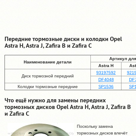
Передние тормозные диски и колодки Opel
Astra H, Astra J, Zafira B и Zafira C
Артикул дл
Наименование детали
Astra H
Ast
93197592
921
Диск тормозной передний
DF4048
DF
Колодки тормозные передние
SP1536
SP
Что ещё нужно для замены передних
тормозных дисков Opel Astra H, Astra J, Zafira B
и Zafira C
Поскольку замена
тормозных дисков влечёт