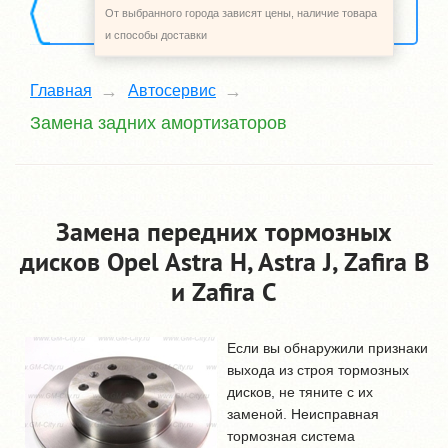
От выбранного города зависят цены, наличие товара
«Автосервис»
Назад в раздел
и способы доставки
Главная
Автосервис
Замена задних амортизаторов
Замена передних тормозных
дисков Opel Astra H, Astra J, Zafira B
и Zafira C
Если вы обнаружили признаки
выхода из строя тормозных
дисков, не тяните с их
заменой. Неисправная
тормозная система