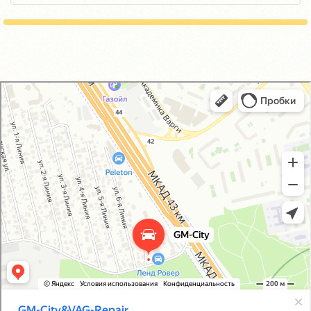
GM-City&VAG-Repair
Автосервис, автотехцентр в Москве
Магазин автозапчастей и автотоваров в Москве