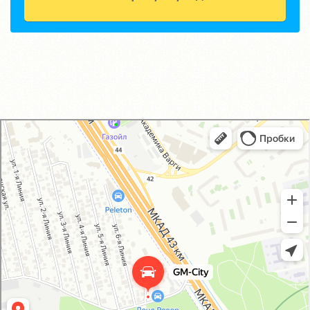
GM-City&VAG-Repair
Автосервис, автотехцентр в Москве
Магазин автозапчастей и автотоваров в Москве