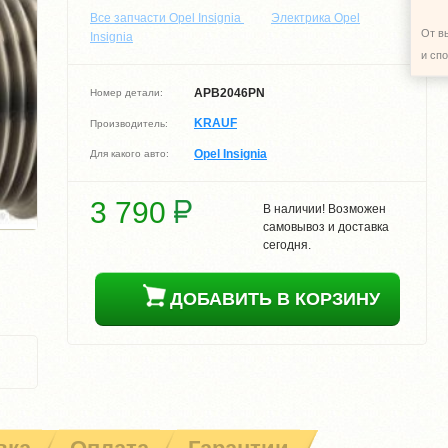
Все запчасти Opel Insignia
Электрика Opel
От в
Insignia
и сп
APB2046PN
Номер детали:
KRAUF
Производитель:
Opel Insignia
Для какого авто:
3 790
В наличии! Возможен
самовывоз и доставка
сегодня.
ДОБАВИТЬ В КОРЗИНУ