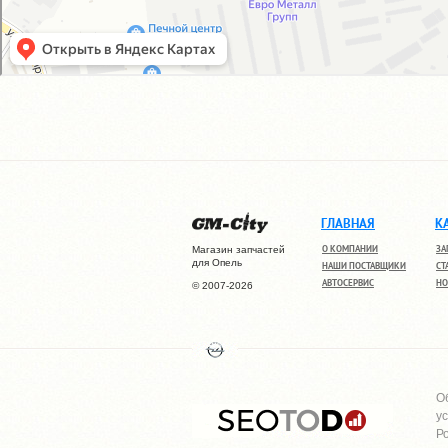
ГЛАВНАЯ
К
О КОМПАНИИ
ЗА
Магазин запчастей
для Опель
НАШИ ПОСТАВЩИКИ
СТ
АВТОСЕРВИС
НО
© 2007-2026
О
у
Р