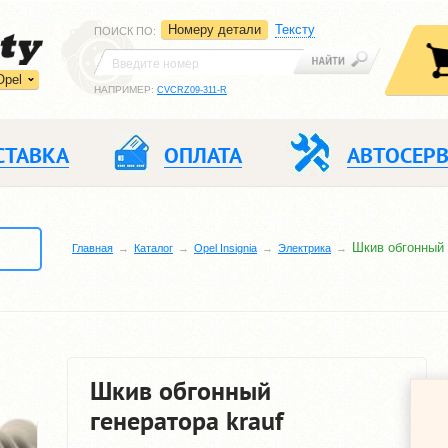
Номеру детали
Тексту
ПОИСК ПО
:
Opel
НАПРИМЕР:
CVCRZ09-311-R
СТАВКА
ОПЛАТА
АВТОСЕР
Шкив обгонный 
Главная
Каталог
Opel Insignia
Электрика
Шкив обгонный
генератора krauf