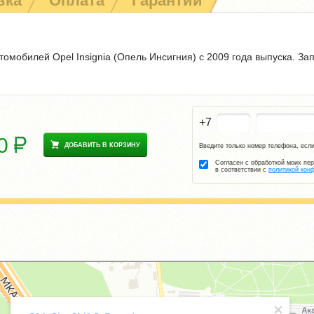
вка
Оплата
Гарантии
омобилей Opel Insignia (Опель Инсигния) с 2009 года выпуска. За
+7
90
ДОБАВИТЬ В КОРЗИНУ
Введите только номер телефона, если
Согласен с обработкой моих пе
в соответствии с
политикой кон