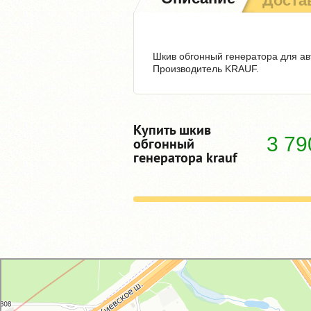
Доста
Шкив обгонный генератора для авт
Производитель KRAUF.
Купить шкив
3 7
обгонный
генератора krauf
GM-City&VAG-Repair
Автосервис, автотехцентр в Москве
Магазин автозапчастей и автотоваров в Москве