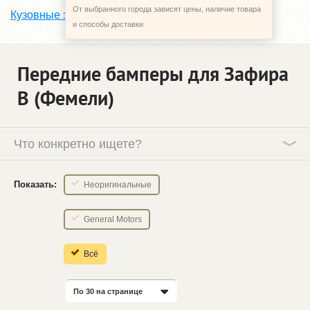
От выбранного города зависят цены, наличие товара
бампер передний
Кузовные запчасти
и способы доставки
Передние бамперы для Зафира
В (Фемели)
Что конкретно ищете?
Показать:
Неоригинальные
General Motors
Всё
По 30 на странице